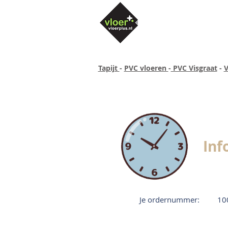
Tapijt
-
PVC vloeren
-
PVC Visgraat
-
V
Altijd concurrende prijzen
40 ja
Inf
Je ordernummer:
10