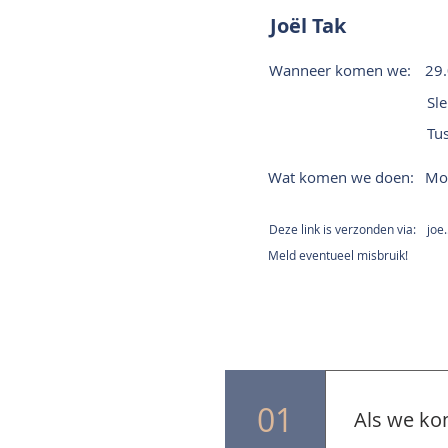
Joël Tak
Wanneer komen we:
29.
Sle
Tu
Wat komen we doen:
Mon
Deze link is verzonden via:
joe
Meld eventueel misbruik!
01
Als we ko