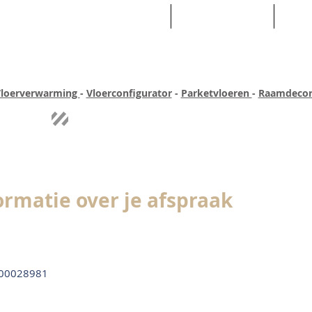
HOME
ASSORTIMENT
WEB
loerverwarming
-
Vloerconfigurator
-
Parketvloeren
-
Raamdecor
ar ervaring
Quick-step
Experience
Uitgebreid assortiment
Pe
ormatie over je afspraak
00028981