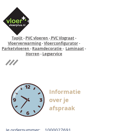
Tapijt
-
PVC vloeren
-
PVC Visgraat
-
Vloerverwarming
-
Vloerconfigurator
-
Parketvloeren
-
Raamdecoratie
-
Laminaat
-
Horren
-
Legservice
Quick-step
Experience
Informatie
over je
afspraak
Je ordernummer:
1000027691