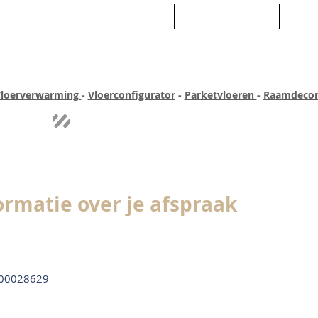
HOME
ASSORTIMENT
WEB
loerverwarming
-
Vloerconfigurator
-
Parketvloeren
-
Raamdecor
ar ervaring
Quick-step
Experience
Uitgebreid assortiment
Pe
ormatie over je afspraak
00028629