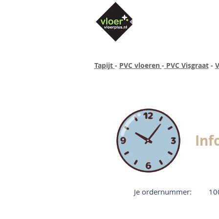
Tapijt
-
PVC vloeren
-
PVC Visgraat
-
V
Altijd concurrende prijzen
40 ja
Inf
Je ordernummer:
10