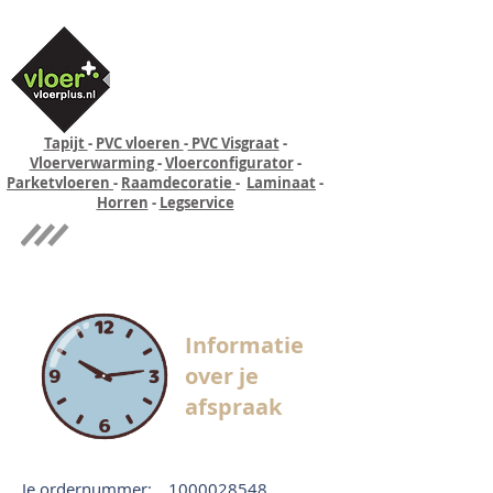
Tapijt
-
PVC vloeren
-
PVC Visgraat
-
Vloerverwarming
-
Vloerconfigurator
-
Parketvloeren
-
Raamdecoratie
-
Laminaat
-
Horren
-
Legservice
Quick-step
Experience
Informatie
over je
afspraak
Je ordernummer:
1000028548