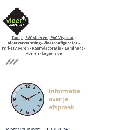
Tapijt
-
PVC vloeren
-
PVC Visgraat
-
Vloerverwarming
-
Vloerconfigurator
-
Parketvloeren
-
Raamdecoratie
-
Laminaat
-
Horren
-
Legservice
Quick-step
Experience
Informatie
over je
afspraak
Je ordernummer:
1000028747