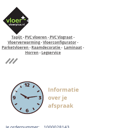
Tapijt
-
PVC vloeren
-
PVC Visgraat
-
Vloerverwarming
-
Vloerconfigurator
-
Parketvloeren
-
Raamdecoratie
-
Laminaat
-
Horren
-
Legservice
Quick-step
Experience
Informatie
over je
afspraak
Je ordernummer:
1000028143