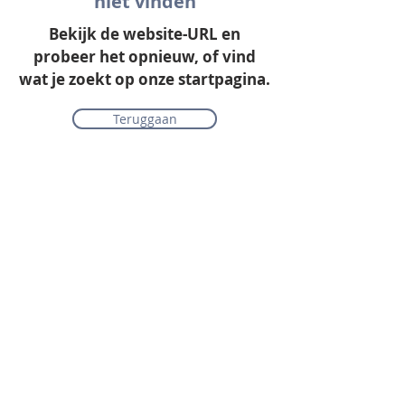
niet vinden
Bekijk de website-URL en
probeer het opnieuw, of vind
wat je zoekt op onze startpagina.
Teruggaan
Onze collectie
Laminaat
Parket
Tapijt
PVC vloeren
Vinyl & marmoleum
Karpetten & vloerkleden
Gordijnen & raamdecoratie
Onderhoudsmiddelen
Alle merken overzichtelijk
Acties
PVC vloer inclusief vloerverwarming