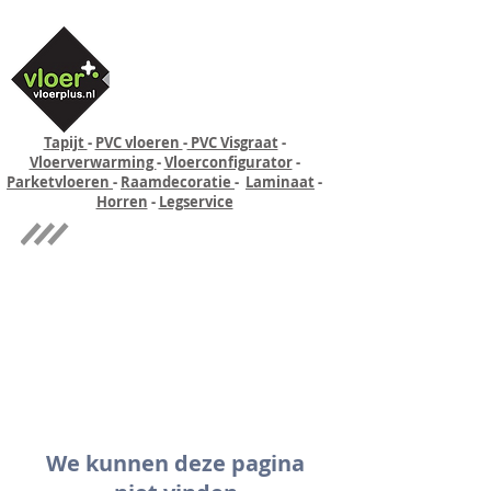
Tapijt
-
PVC vloeren
-
PVC Visgraat
-
Vloerverwarming
-
Vloerconfigurator
-
Parketvloeren
-
Raamdecoratie
-
Laminaat
-
Horren
-
Legservice
Quick-step
Experience
We kunnen deze pagina