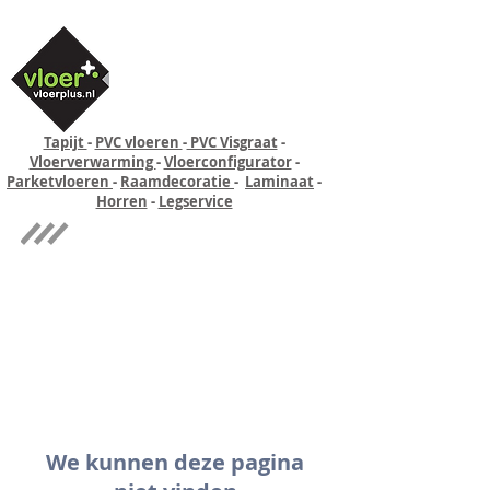
Tapijt
-
PVC vloeren
-
PVC Visgraat
-
Vloerverwarming
-
Vloerconfigurator
-
Parketvloeren
-
Raamdecoratie
-
Laminaat
-
Horren
-
Legservice
Quick-step
Experience
We kunnen deze pagina