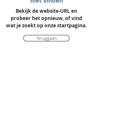
niet vinden
Bekijk de website-URL en
probeer het opnieuw, of vind
wat je zoekt op onze startpagina.
Teruggaan
Onze collectie
Laminaat
Parket
Tapijt
PVC vloeren
Vinyl & marmoleum
Karpetten & vloerkleden
Gordijnen & raamdecoratie
Onderhoudsmiddelen
Alle merken overzichtelijk
Acties
PVC vloer inclusief vloerverwarming