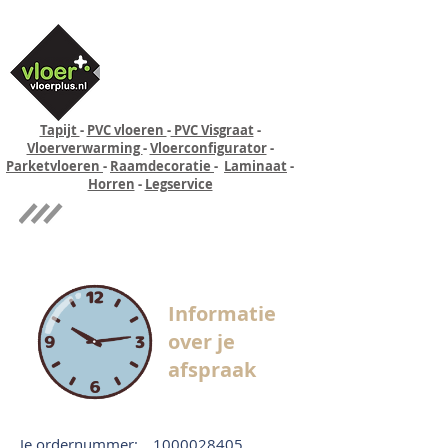
Tapijt
-
PVC vloeren
-
PVC Visgraat
-
Vloerverwarming
-
Vloerconfigurator
-
Parketvloeren
-
Raamdecoratie
-
Laminaat
-
Horren
-
Legservice
Quick-step
Experience
Informatie
over je
afspraak
Je ordernummer:
1000028405