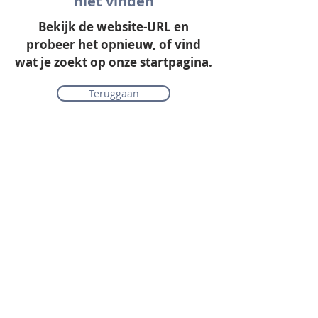
niet vinden
Bekijk de website-URL en
probeer het opnieuw, of vind
wat je zoekt op onze startpagina.
Teruggaan
Onze collectie
Laminaat
Parket
Tapijt
PVC vloeren
Vinyl & marmoleum
Karpetten & vloerkleden
Gordijnen & raamdecoratie
Onderhoudsmiddelen
Alle merken overzichtelijk
Acties
PVC vloer inclusief vloerverwarming