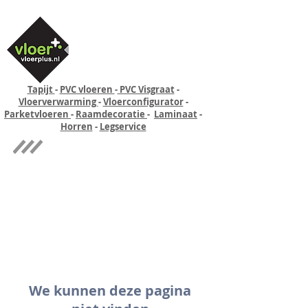
Tapijt
-
PVC vloeren
-
PVC Visgraat
-
Vloerverwarming
-
Vloerconfigurator
-
Parketvloeren
-
Raamdecoratie
-
Laminaat
-
Horren
-
Legservice
Quick-step
Experience
We kunnen deze pagina