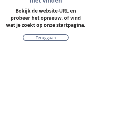
niet vinden
Bekijk de website-URL en
probeer het opnieuw, of vind
wat je zoekt op onze startpagina.
Teruggaan
Onze collectie
Laminaat
Parket
Tapijt
PVC vloeren
Vinyl & marmoleum
Karpetten & vloerkleden
Gordijnen & raamdecoratie
Onderhoudsmiddelen
Alle merken overzichtelijk
Acties
PVC vloer inclusief vloerverwarming