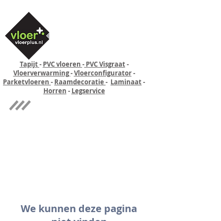
Tapijt
-
PVC vloeren
-
PVC Visgraat
-
Vloerverwarming
-
Vloerconfigurator
-
Parketvloeren
-
Raamdecoratie
-
Laminaat
-
Horren
-
Legservice
Quick-step
Experience
We kunnen deze pagina