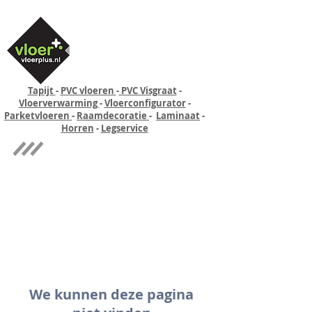
Tapijt
-
PVC vloeren
-
PVC Visgraat
-
Vloerverwarming
-
Vloerconfigurator
-
Parketvloeren
-
Raamdecoratie
-
Laminaat
-
Horren
-
Legservice
Quick-step
Experience
We kunnen deze pagina