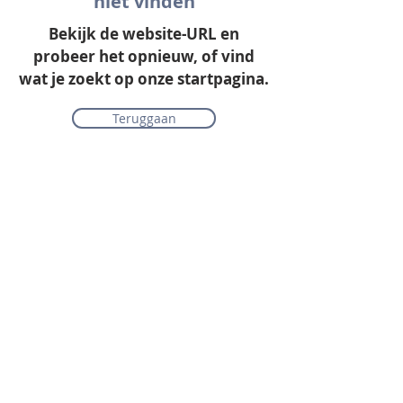
niet vinden
Bekijk de website-URL en
probeer het opnieuw, of vind
wat je zoekt op onze startpagina.
Teruggaan
Onze collectie
Laminaat
Parket
Tapijt
PVC vloeren
Vinyl & marmoleum
Karpetten & vloerkleden
Gordijnen & raamdecoratie
Onderhoudsmiddelen
Alle merken overzichtelijk
Acties
PVC vloer inclusief vloerverwarming