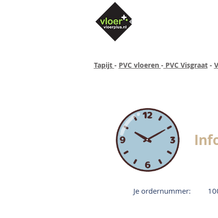
Tapijt
-
PVC vloeren
-
PVC Visgraat
-
V
Altijd concurrende prijzen
40 ja
Inf
Je ordernummer:
10