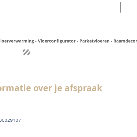
HOME
ASSORTIMENT
WEB
loerverwarming
-
Vloerconfigurator
-
Parketvloeren
-
Raamdecor
ar ervaring
Quick-step
Experience
Uitgebreid assortiment
Pe
ormatie over je afspraak
00029107