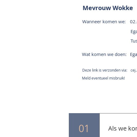
Mevrouw Wokke
Wanneer komen we:
02
Ega
Tu
Wat komen we doen:
Ega
Deze link is verzonden via:
cej
Meld eventueel misbruik!
01
Als we ko