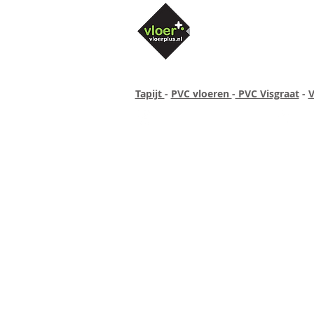
Tapijt
-
PVC vloeren
-
PVC Visgraat
-
V
Altijd concurrende prijzen
40 ja