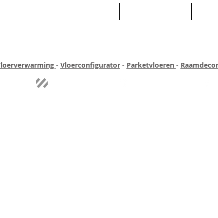
HOME
ASSORTIMENT
WE
loerverwarming
-
Vloerconfigurator
-
Parketvloeren
-
Raamdecor
ar ervaring
Quick-step
Experience
Uitgebreid assortiment
Pe