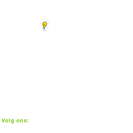
Er is meer...
Tips en leuke linkjes
Interieurtips en trends
Vloerconfigurator
Daarom Vloerplus!
1000 m2 inspiratie in Alkmaar
Klantenbeoordeling 9+
Op afspraak geplaatst
Scherpe prijzen
Vakkundige installatie
Gratis meten
Volg ons: