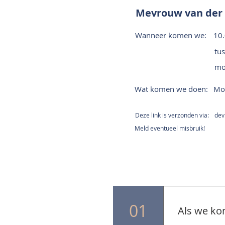
Mevrouw van der
Wanneer komen we:
10
tu
mo
Wat komen we doen:
Mon
Deze link is verzonden via:
dev
Meld eventueel misbruik!
01
Als we ko