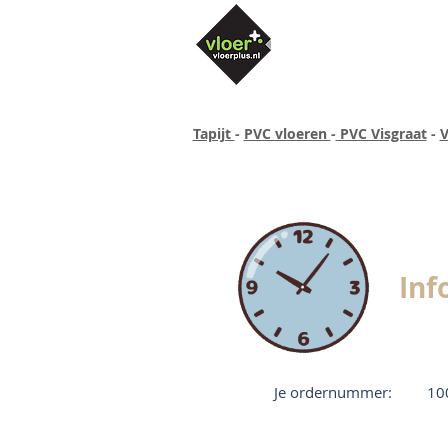
Tapijt
-
PVC vloeren
-
PVC Visgraat
-
V
Altijd concurrende prijzen
40 ja
Inf
Je ordernummer:
10