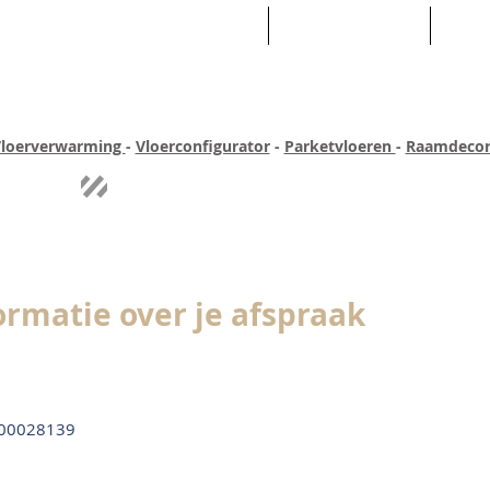
HOME
ASSORTIMENT
WEB
loerverwarming
-
Vloerconfigurator
-
Parketvloeren
-
Raamdecor
ar ervaring
Quick-step
Experience
Uitgebreid assortiment
Pe
ormatie over je afspraak
00028139