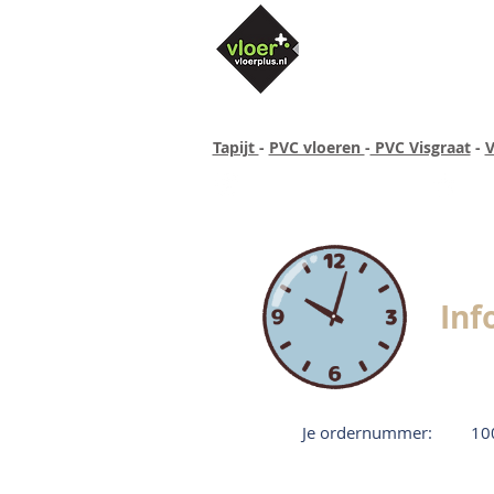
Tapijt
-
PVC vloeren
-
PVC Visgraat
-
V
Altijd concurrende prijzen
40 ja
Inf
Je ordernummer:
10