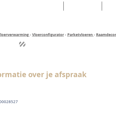
HOME
ASSORTIMENT
WEB
loerverwarming
-
Vloerconfigurator
-
Parketvloeren
-
Raamdecor
ar ervaring
Quick-step
Experience
Uitgebreid assortiment
Pe
ormatie over je afspraak
00028527