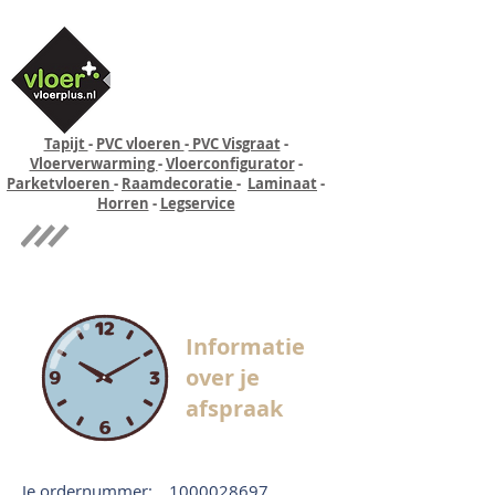
Tapijt
-
PVC vloeren
-
PVC Visgraat
-
Vloerverwarming
-
Vloerconfigurator
-
Parketvloeren
-
Raamdecoratie
-
Laminaat
-
Horren
-
Legservice
Quick-step
Experience
Informatie
over je
afspraak
Je ordernummer:
1000028697