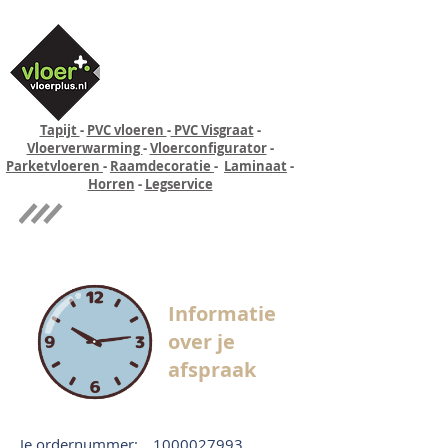
Tapijt
-
PVC vloeren
-
PVC Visgraat
-
Vloerverwarming
-
Vloerconfigurator
-
Parketvloeren
-
Raamdecoratie
-
Laminaat
-
Horren
-
Legservice
Quick-step
Experience
Informatie
over je
afspraak
Je ordernummer:
1000027993