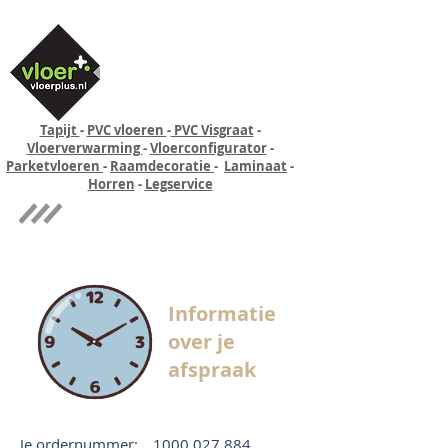
Tapijt
-
PVC vloeren
-
PVC Visgraat
-
Vloerverwarming
-
Vloerconfigurator
-
Parketvloeren
-
Raamdecoratie
-
Laminaat
-
Horren
-
Legservice
Quick-step
Experience
Informatie
over je
afspraak
Je ordernummer:
1000 027 884