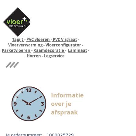
Tapijt
-
PVC vloeren
-
PVC Visgraat
-
Vloerverwarming
-
Vloerconfigurator
-
Parketvloeren
-
Raamdecoratie
-
Laminaat
-
Horren
-
Legservice
Quick-step
Experience
Informatie
over je
afspraak
Je ordernummer:
1000025729