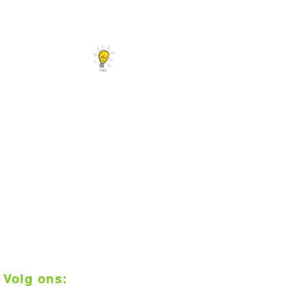
Er is meer...
Tips en leuke linkjes
Interieurtips en trends
Vloerconfigurator
Daarom Vloerplus!
1000 m2 inspiratie in Alkmaar
Klantenbeoordeling 9+
Op afspraak geplaatst
Scherpe prijzen
Vakkundige installatie
Gratis meten
Volg ons: