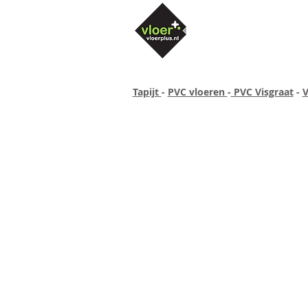
Tapijt
-
PVC vloeren
-
PVC Visgraat
-
V
Altijd concurrende prijzen
40 ja