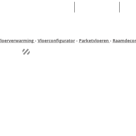
HOME
ASSORTIMENT
WEB
loerverwarming
-
Vloerconfigurator
-
Parketvloeren
-
Raamdecor
ar ervaring
Quick-step
Experience
Uitgebreid assortiment
Pe