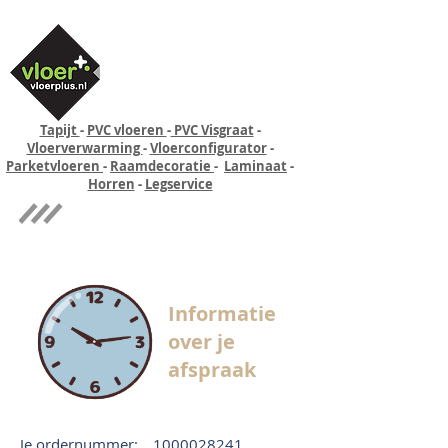
Tapijt
-
PVC vloeren
-
PVC Visgraat
-
Vloerverwarming
-
Vloerconfigurator
-
Parketvloeren
-
Raamdecoratie
-
Laminaat
-
Horren
-
Legservice
Quick-step
Experience
Informatie
over je
afspraak
Je ordernummer:
1000028241