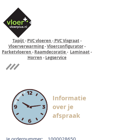
Tapijt
-
PVC vloeren
-
PVC Visgraat
-
Vloerverwarming
-
Vloerconfigurator
-
Parketvloeren
-
Raamdecoratie
-
Laminaat
-
Horren
-
Legservice
Quick-step
Experience
Informatie
over je
afspraak
Je ordernummer:
1000028650