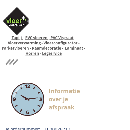
Tapijt
-
PVC vloeren
-
PVC Visgraat
-
Vloerverwarming
-
Vloerconfigurator
-
Parketvloeren
-
Raamdecoratie
-
Laminaat
-
Horren
-
Legservice
Quick-step
Experience
Informatie
over je
afspraak
Je ordernummer:
1000028717