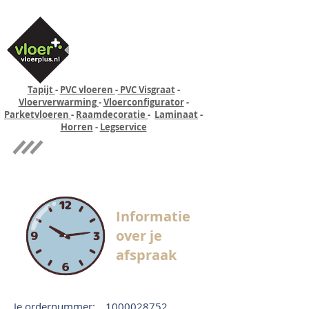
Tapijt
-
PVC vloeren
-
PVC Visgraat
-
Vloerverwarming
-
Vloerconfigurator
-
Parketvloeren
-
Raamdecoratie
-
Laminaat
-
Horren
-
Legservice
Quick-step
Experience
Informatie
over je
afspraak
Je ordernummer:
1000028752