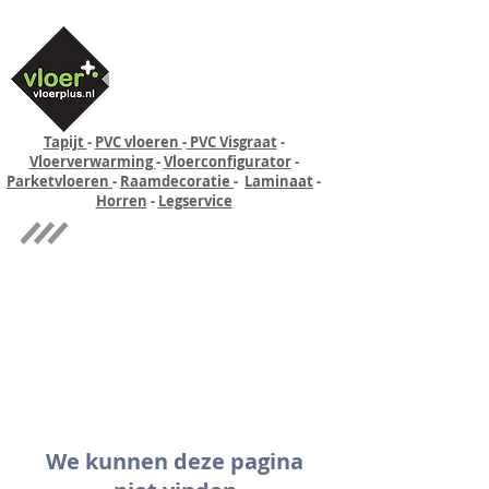
Tapijt
-
PVC vloeren
-
PVC Visgraat
-
Vloerverwarming
-
Vloerconfigurator
-
Parketvloeren
-
Raamdecoratie
-
Laminaat
-
Horren
-
Legservice
Quick-step
Experience
We kunnen deze pagina