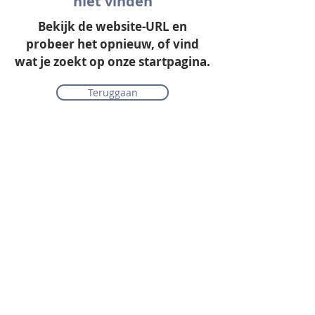
niet vinden
Bekijk de website-URL en
probeer het opnieuw, of vind
wat je zoekt op onze startpagina.
Teruggaan
Onze collectie
Laminaat
Parket
Tapijt
PVC vloeren
Vinyl & marmoleum
Karpetten & vloerkleden
Gordijnen & raamdecoratie
Onderhoudsmiddelen
Alle merken overzichtelijk
Acties
PVC vloer inclusief vloerverwarming