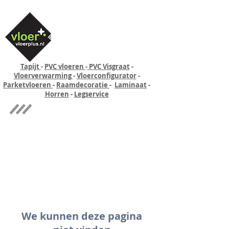
Tapijt
-
PVC vloeren
-
PVC Visgraat
-
Vloerverwarming
-
Vloerconfigurator
-
Parketvloeren
-
Raamdecoratie
-
Laminaat
-
Horren
-
Legservice
Quick-step
Experience
We kunnen deze pagina