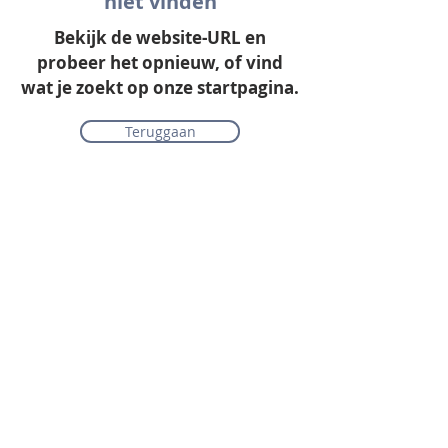
niet vinden
Bekijk de website-URL en
probeer het opnieuw, of vind
wat je zoekt op onze startpagina.
Teruggaan
Onze collectie
Laminaat
Parket
Tapijt
PVC vloeren
Vinyl & marmoleum
Karpetten & vloerkleden
Gordijnen & raamdecoratie
Onderhoudsmiddelen
Alle merken overzichtelijk
Acties
PVC vloer inclusief vloerverwarming