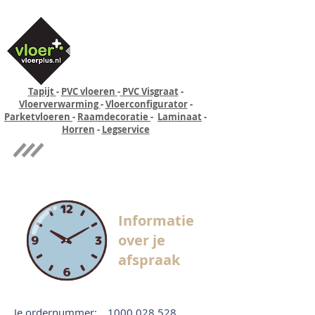
Tapijt
-
PVC vloeren
-
PVC Visgraat
-
Vloerverwarming
-
Vloerconfigurator
-
Parketvloeren
-
Raamdecoratie
-
Laminaat
-
Horren
-
Legservice
Quick-step
Experience
Informatie
over je
afspraak
Je ordernummer:
1000 028 528