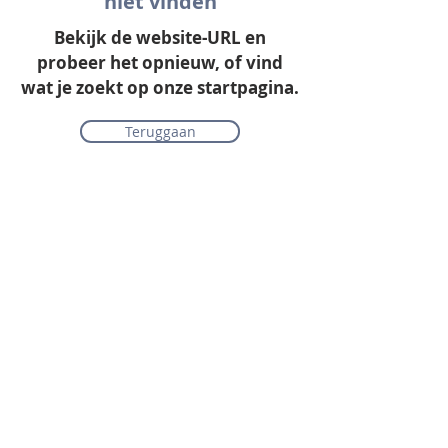
niet vinden
Bekijk de website-URL en
probeer het opnieuw, of vind
wat je zoekt op onze startpagina.
Teruggaan
Onze collectie
Laminaat
Parket
Tapijt
PVC vloeren
Vinyl & marmoleum
Karpetten & vloerkleden
Gordijnen & raamdecoratie
Onderhoudsmiddelen
Alle merken overzichtelijk
Acties
PVC vloer inclusief vloerverwarming