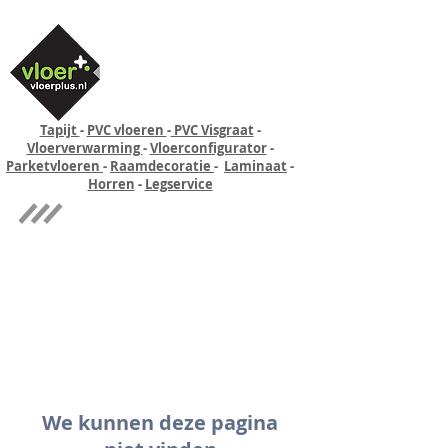
Tapijt
-
PVC vloeren
-
PVC Visgraat
-
Vloerverwarming
-
Vloerconfigurator
-
Parketvloeren
-
Raamdecoratie
-
Laminaat
-
Horren
-
Legservice
Quick-step
Experience
We kunnen deze pagina