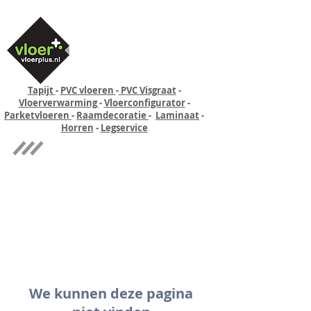
Tapijt
-
PVC vloeren
-
PVC Visgraat
-
Vloerverwarming
-
Vloerconfigurator
-
Parketvloeren
-
Raamdecoratie
-
Laminaat
-
Horren
-
Legservice
Quick-step
Experience
We kunnen deze pagina