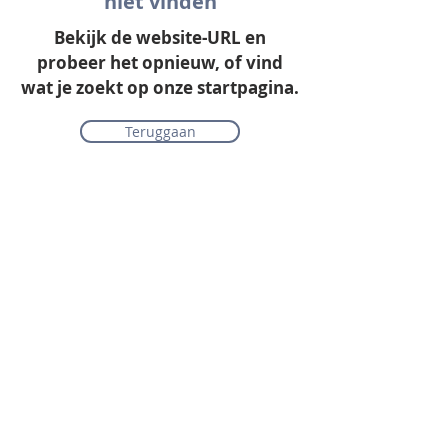
niet vinden
Bekijk de website-URL en
probeer het opnieuw, of vind
wat je zoekt op onze startpagina.
Teruggaan
Onze collectie
Laminaat
Parket
Tapijt
PVC vloeren
Vinyl & marmoleum
Karpetten & vloerkleden
Gordijnen & raamdecoratie
Onderhoudsmiddelen
Alle merken overzichtelijk
Acties
PVC vloer inclusief vloerverwarming