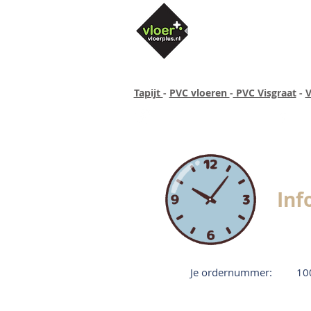
Tapijt
-
PVC vloeren
-
PVC Visgraat
-
V
Altijd concurrende prijzen
40 ja
Inf
Je ordernummer:
10