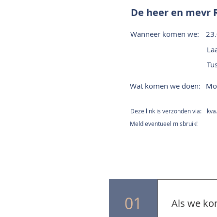
De heer en mevr 
Wanneer komen we:
23
Laa
Tu
Wat komen we doen:
Mon
Deze link is verzonden via:
kva
Meld eventueel misbruik!
01
Als we ko