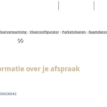
HOME
ASSORTIMENT
WEB
loerverwarming
-
Vloerconfigurator
-
Parketvloeren
-
Raamdecor
ar ervaring
Quick-step
Experience
Uitgebreid assortiment
Pe
ormatie over je afspraak
00026042