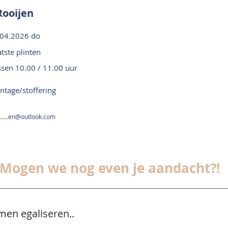
Rooijen
.04.2026 do
tste plinten
ssen 10.00 / 11.00 uur
tage/stoffering
......en@outlook.com
Mogen we nog even je aandacht?!
men egaliseren..