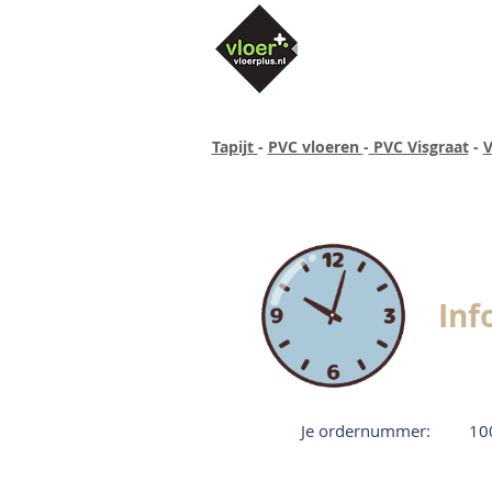
Tapijt
-
PVC vloeren
-
PVC Visgraat
-
V
Altijd concurrende prijzen
40 ja
Inf
Je ordernummer:
10