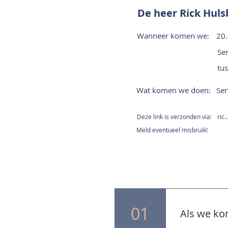
De heer Rick Hul
Wanneer komen we:
20.
Ser
tus
Wat komen we doen:
Ser
Deze link is verzonden via:
ric.
Meld eventueel misbruik!
01
Als we ko