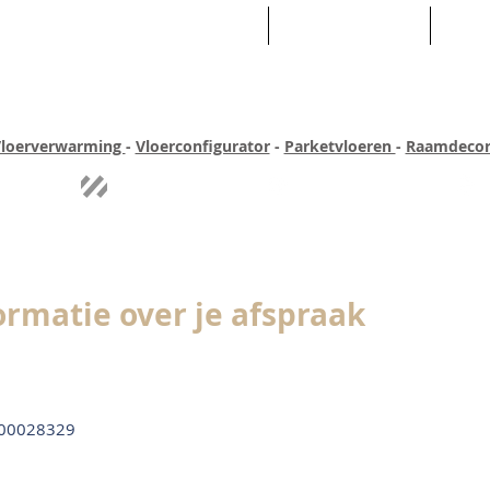
HOME
ASSORTIMENT
WEB
loerverwarming
-
Vloerconfigurator
-
Parketvloeren
-
Raamdecor
ar ervaring
Quick-step
Experience
Uitgebreid assortiment
Pe
ormatie over je afspraak
00028329