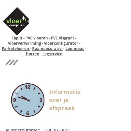
Tapijt
-
PVC vloeren
-
PVC Visgraat
-
Vloerverwarming
-
Vloerconfigurator
-
Parketvloeren
-
Raamdecoratie
-
Laminaat
-
Horren
-
Legservice
Quick-step
Experience
Informatie
over je
afspraak
Je ordernummer:
1000028851