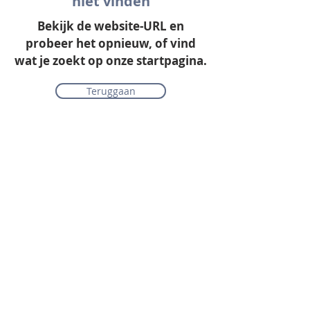
niet vinden
Bekijk de website-URL en
probeer het opnieuw, of vind
wat je zoekt op onze startpagina.
Teruggaan
Onze collectie
Laminaat
Parket
Tapijt
PVC vloeren
Vinyl & marmoleum
Karpetten & vloerkleden
Gordijnen & raamdecoratie
Onderhoudsmiddelen
Alle merken overzichtelijk
Acties
PVC vloer inclusief vloerverwarming