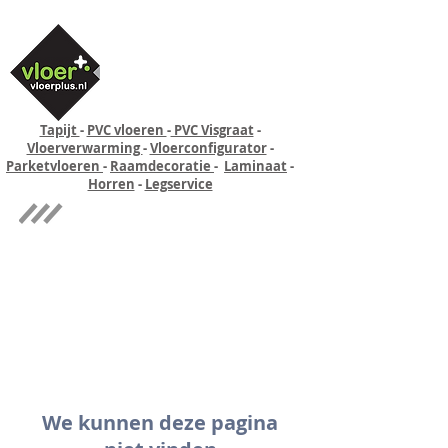
Tapijt
-
PVC vloeren
-
PVC Visgraat
-
Vloerverwarming
-
Vloerconfigurator
-
Parketvloeren
-
Raamdecoratie
-
Laminaat
-
Horren
-
Legservice
Quick-step
Experience
We kunnen deze pagina